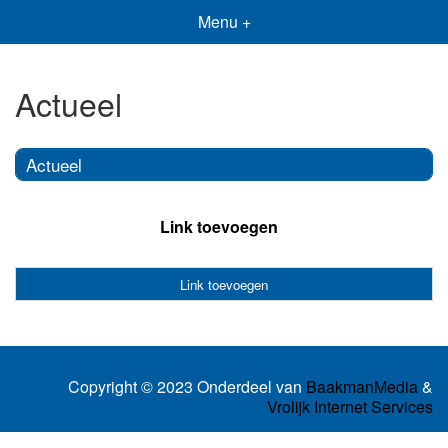
Menu +
Actueel
Actueel
Link toevoegen
Link toevoegen
Copyright © 2023 Onderdeel van
BaakmanMedia
&
Vrolijk Internet Services